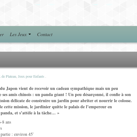
er
Les Jeux
Contact
 de Plateau
,
Jeux pour Enfants
.
du Japon vient de recevoir un cadeau sympathique mais un peu
ses amis chinois : un panda géant ! Un peu désarçonné, il confie à son
ission délicate de construire un jardin pour abriter et nourrir le colosse.
de cette mission, le jardinier quitte le palais de l’empereur en
panda, et s’attèle à la tâche… »
6-8 ans
rs
partie : environ 45′