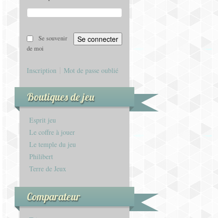
Se souvenir
de moi
Inscription
Mot de passe oublié
Boutiques de jeu
Esprit jeu
Le coffre à jouer
Le temple du jeu
Philibert
Terre de Jeux
Comparateur