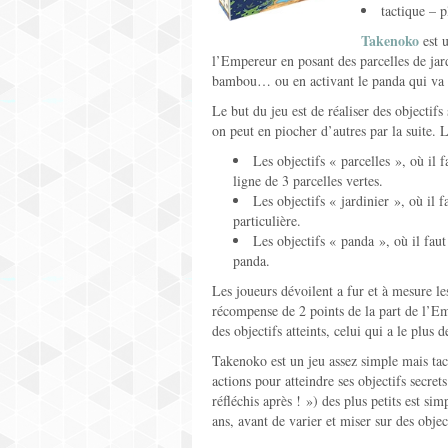
tactique – 
Takenoko
est u
l’Empereur en posant des parcelles de jard
bambou… ou en activant le panda qui va 
Le but du jeu est de réaliser des objectifs
on peut en piocher d’autres par la suite. L
Les objectifs « parcelles », où il 
ligne de 3 parcelles vertes.
Les objectifs « jardinier », où il
particulière.
Les objectifs « panda », où il fau
panda.
Les joueurs dévoilent a fur et à mesure les
récompense de 2 points de la part de l’Emp
des objectifs atteints, celui qui a le plus 
Takenoko est un jeu assez simple mais tacti
actions pour atteindre ses objectifs secr
réfléchis après ! ») des plus petits est si
ans, avant de varier et miser sur des object