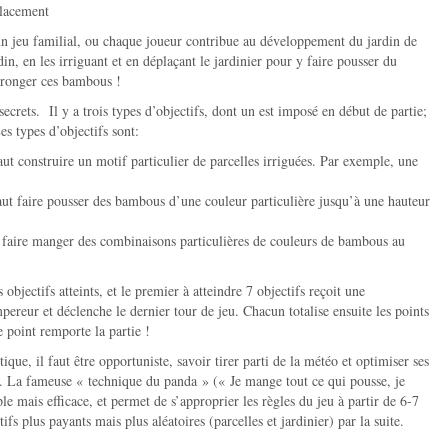
placement
n jeu familial, ou chaque joueur contribue au développement du jardin de
in, en les irriguant et en déplaçant le jardinier pour y faire pousser du
ronger ces bambous !
 secrets. Il y a trois types d’objectifs, dont un est imposé en début de partie;
es types d’objectifs sont:
faut construire un motif particulier de parcelles irriguées. Par exemple, une
 faut faire pousser des bambous d’une couleur particulière jusqu’à une hauteur
t faire manger des combinaisons particulières de couleurs de bambous au
 objectifs atteints, et le premier à atteindre 7 objectifs reçoit une
ereur et déclenche le dernier tour de jeu. Chacun totalise ensuite les points
de point remporte la partie !
que, il faut être opportuniste, savoir tirer parti de la météo et optimiser ses
ets. La fameuse « technique du panda » (« Je mange tout ce qui pousse, je
mple mais efficace, et permet de s’approprier les règles du jeu à partir de 6-7
ifs plus payants mais plus aléatoires (parcelles et jardinier) par la suite.