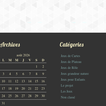
Archives
Catégories
août 2026
Jeux de Cartes
L
M
M
J
V
S
D
Jeux de Plateau
1
2
Jeux de Rôle
Jeux grandeur nature
3
4
5
6
7
8
9
Jeux pour Enfants
10
11
12
13
14
15
16
Le projet
17
18
19
20
21
22
23
Les Jeux
24
25
26
27
28
29
30
Non classé
31