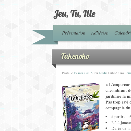
Jeu, Tu, Ille
Présentation
Adhésion
Calendri
Takenoko
Posté le
17 mars 2015
Par
Nadia
Publié dans
Jeux
« L’empereur 
encombrant de 
jardinier la m
Pas trop ravi 
compagnie du 
à partir de 
2 à 4 joueu
Durée de la 