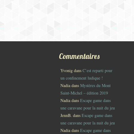
Commentaires
Yvonig
dans
C’est reparti pour
un confinement ludique !
Nadia
dans
Mystères du Mont
Saint-Michel – édition 2019
Nadia
dans
Escape game dans
une caravane pour la nuit du jeu
JennB.
dans
Escape game dans
une caravane pour la nuit du jeu
Nadia
dans
Escape game dans