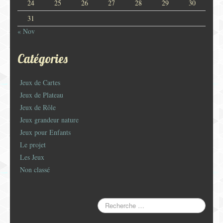
24
25
26
27
28
29
30
31
« Nov
Catégories
Jeux de Cartes
Jeux de Plateau
Jeux de Rôle
Jeux grandeur nature
Jeux pour Enfants
Le projet
Les Jeux
Non classé