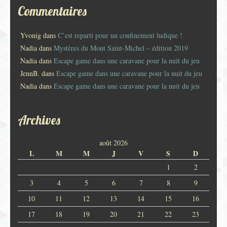
Commentaires
Yvonig
dans
C’est reparti pour un confinement ludique !
Nadia
dans
Mystères du Mont Saint-Michel – édition 2019
Nadia
dans
Escape game dans une caravane pour la nuit du jeu
JennB.
dans
Escape game dans une caravane pour la nuit du jeu
Nadia
dans
Escape game dans une caravane pour la nuit du jeu
Archives
août 2026
L
M
M
J
V
S
D
1
2
3
4
5
6
7
8
9
10
11
12
13
14
15
16
17
18
19
20
21
22
23