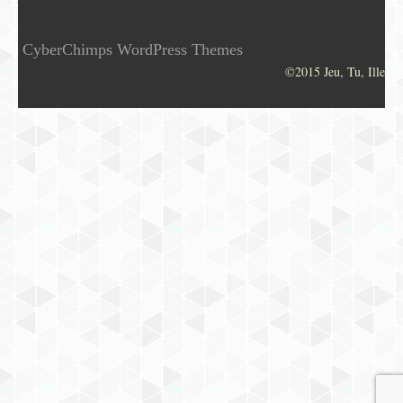
CyberChimps WordPress Themes
©2015 Jeu, Tu, Ille