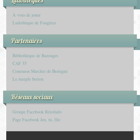
À vous de jouer
Ludothèque de Fougères
Partenaires
Bibliothèque de Bazouges
CAF 35
Couesnon Marches de Bretagne
Le meeple breton
Réseaux sociaux
Groupe Facebook Rézoludo
Page Facebook Jeu, tu, Ille