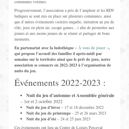
communes voisines.
Jeux pour Enfants
Progressivement, l’association a pris de l’ampleur et les RDV
ludiques se sont mis en place sur plusieurs communes, ainsi
Jeux de Rôle
que d’autres évènements (soirées enquête, initiation au jeu de
rôle, jeux en plein air, escape games…) afin de permettre aux
jeunes et aux moins jeunes de se réunir et partager de bons
Contact
moments.
En partenariat avec la ludothèque
« À vous de jouer »
,
qui propose l’accueil des familles 4 après-midi par
semaine sur le territoire ainsi que le prêt de jeux, notre
association se consacre en 2022-2023 à l’organisation de
nuits du jeu.
Événements 2022-2023 :
Nuit du jeu d’automne et Assemblée générale
– 1er et 2 octobre 2022
Nuit du jeu d’hiver
– 17 et 18 décembre 2022
Nuit du jeu de printemps
– 25 et 26 mars 2023
Nuit du jeu d’été
– 24 et 25 juin 2023
Ces événements ont lieu au Centre de Loisirs Perceval