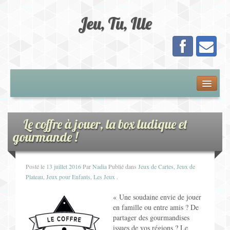
Jeu, Tu, Ille
Présentation
Adhésion
Le coffre à jouer, la box ludique et
gourmande !
Calendrier
Posté le
13 juillet 2016
Par
Nadia
Publié dans
Jeux de Cartes
,
Jeux de
Les Jeux
Plateau
,
Jeux pour Enfants
,
Les Jeux
.
Jeux de Plateau
« Une soudaine envie de jouer
en famille ou entre amis ? De
Jeux de Cartes
partager des gourmandises
issues de vos régions ? Le