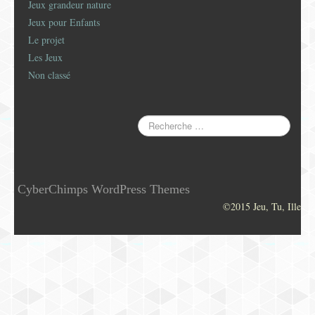
Jeux grandeur nature
Jeux pour Enfants
Le projet
Les Jeux
Non classé
CyberChimps WordPress Themes
©2015 Jeu, Tu, Ille