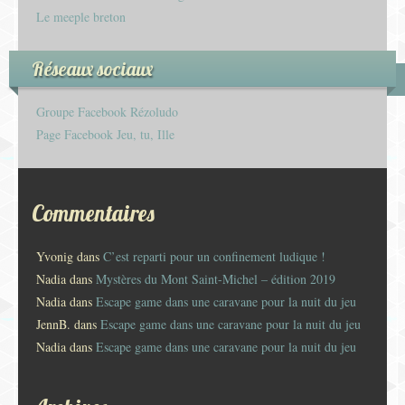
Le meeple breton
Réseaux sociaux
Groupe Facebook Rézoludo
Page Facebook Jeu, tu, Ille
Commentaires
Yvonig
dans
C’est reparti pour un confinement ludique !
Nadia
dans
Mystères du Mont Saint-Michel – édition 2019
Nadia
dans
Escape game dans une caravane pour la nuit du jeu
JennB.
dans
Escape game dans une caravane pour la nuit du jeu
Nadia
dans
Escape game dans une caravane pour la nuit du jeu