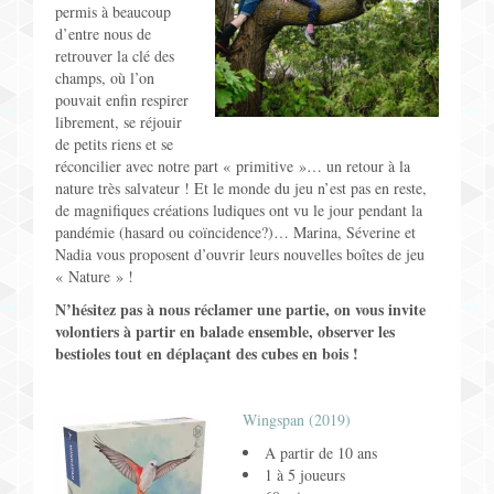
permis à beaucoup
Jeux pour Enfants
d’entre nous de
retrouver la clé des
Jeux de Rôle
champs, où l’on
pouvait enfin respirer
librement, se réjouir
Contact
de petits riens et se
réconcilier avec notre part « primitive »… un retour à la
nature très salvateur ! Et le monde du jeu n’est pas en reste,
de magnifiques créations ludiques ont vu le jour pendant la
pandémie (hasard ou coïncidence?)… Marina, Séverine et
Nadia vous proposent d’ouvrir leurs nouvelles boîtes de jeu
« Nature » !
N’hésitez pas à nous réclamer une partie, on vous invite
volontiers à partir en balade ensemble, observer les
bestioles tout en déplaçant des cubes en bois !
Wingspan (2019)
A partir de 10 ans
1 à 5 joueurs