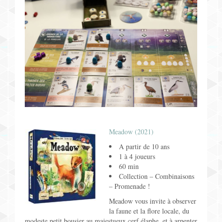
Meadow (2021)
A partir de 10 ans
1 à 4 joueurs
60 min
Collection – Combinaisons
– Promenade !
Meadow vous invite à observer
la faune et la flore locale, du
modeste petit bousier au majestueux cerf élaphe, et à arpenter