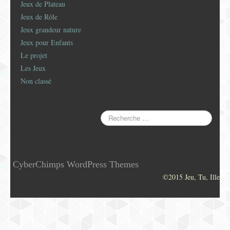
Jeux de Plateau
Jeux de Rôle
Jeux grandeur nature
Jeux pour Enfants
Le projet
Les Jeux
Non classé
CyberChimps WordPress Themes
©2015 Jeu, Tu, Ille