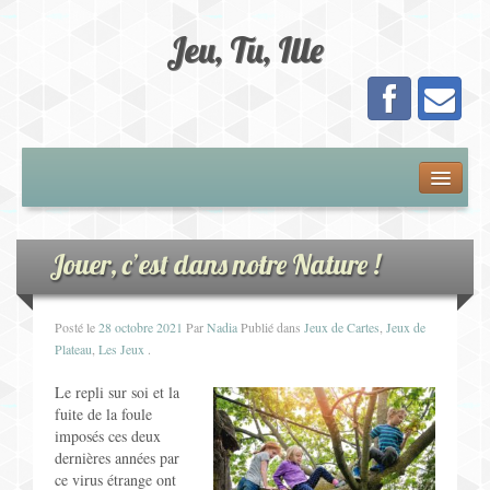
Jeu, Tu, Ille
Présentation
Adhésion
Jouer, c’est dans notre Nature !
Calendrier
Posté le
28 octobre 2021
Par
Nadia
Publié dans
Jeux de Cartes
,
Jeux de
Plateau
,
Les Jeux
.
Les Jeux
Le repli sur soi et la
fuite de la foule
Jeux de Plateau
imposés ces deux
dernières années par
Jeux de Cartes
ce virus étrange ont