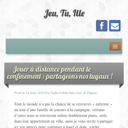
Jeu, Tu, Ille
Présentation
Adhésion
Jouer à distance pendant le
confinement : partageons nos tuyaux !
Calendrier
Posté le
24 mars 2020
Par
Nadia
Publié dans
Jeux de Plateau
.
Les Jeux
Tout le monde n’a pas la chance de se retrouver « enfermé »
Jeux de Plateau
au sein d’une famille de joueurs à la campagne, certains
d’entre nous se retrouvent même doublement punis, seuls
dans leur appartement en ville, aussi je vous invite à partager
Jeux de Cartes
ici vos astuces pour continuer à jouer et donc, garder