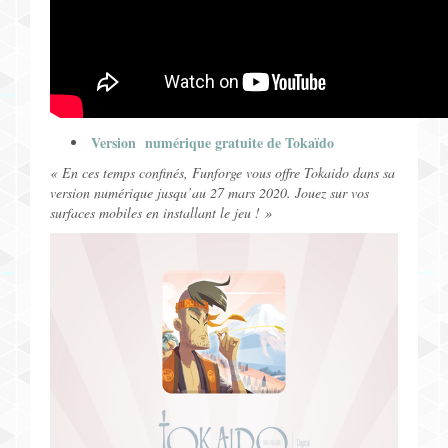
Version numérique gratuite de Tokaïdo
« En ces temps confinés, Funforge vous offre Tokaido dans sa
version numérique jusqu’au 27 mars 2020. Jouez sur vos
surfaces mobiles en installant le jeu ! »