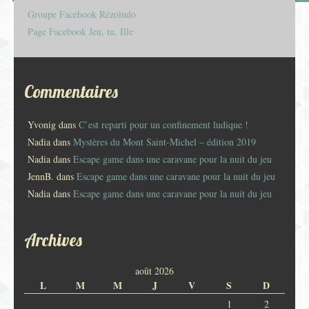
Groupe Facebook Rézoludo
Page Facebook Jeu, tu, Ille
Commentaires
Yvonig
dans
C’est reparti pour un confinement ludique !
Nadia
dans
Mystères du Mont Saint-Michel – édition 2019
Nadia
dans
Escape game dans une caravane pour la nuit du jeu
JennB.
dans
Escape game dans une caravane pour la nuit du jeu
Nadia
dans
Escape game dans une caravane pour la nuit du jeu
Archives
août 2026
L
M
M
J
V
S
D
1
2