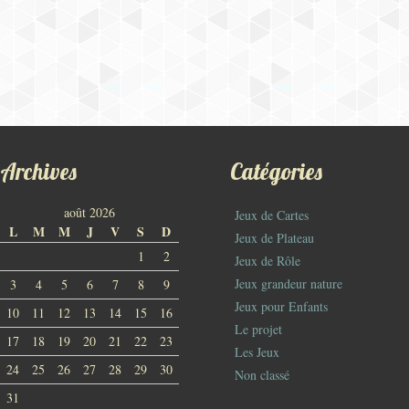
Archives
Catégories
août 2026
Jeux de Cartes
L
M
M
J
V
S
D
Jeux de Plateau
1
2
Jeux de Rôle
Jeux grandeur nature
3
4
5
6
7
8
9
Jeux pour Enfants
10
11
12
13
14
15
16
Le projet
17
18
19
20
21
22
23
Les Jeux
24
25
26
27
28
29
30
Non classé
31