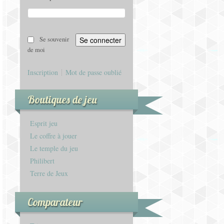
Se souvenir
de moi
Inscription
Mot de passe oublié
Boutiques de jeu
Esprit jeu
Le coffre à jouer
Le temple du jeu
Philibert
Terre de Jeux
Comparateur