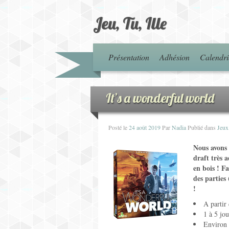
Jeu, Tu, Ille
Présentation
Adhésion
Calendri
It’s a wonderful world
Posté le
24 août 2019
Par
Nadia
Publié dans
Jeux
Nous avons 
draft très 
en bois ! Fa
des parties
!
A partir
1 à 5 jo
Environ 