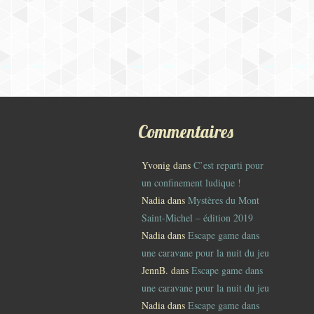
Commentaires
Yvonig
dans
C’est reparti pour
un confinement ludique !
Nadia
dans
Mystères du Mont
Saint-Michel – édition 2019
Nadia
dans
Escape game dans
une caravane pour la nuit du jeu
JennB.
dans
Escape game dans
une caravane pour la nuit du jeu
Nadia
dans
Escape game dans