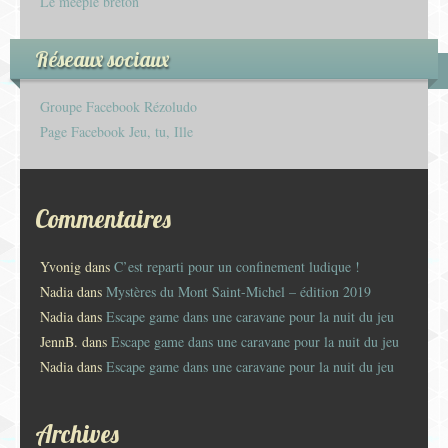
Le meeple breton
Réseaux sociaux
Groupe Facebook Rézoludo
Page Facebook Jeu, tu, Ille
Commentaires
Yvonig
dans
C’est reparti pour un confinement ludique !
Nadia
dans
Mystères du Mont Saint-Michel – édition 2019
Nadia
dans
Escape game dans une caravane pour la nuit du jeu
JennB.
dans
Escape game dans une caravane pour la nuit du jeu
Nadia
dans
Escape game dans une caravane pour la nuit du jeu
Archives