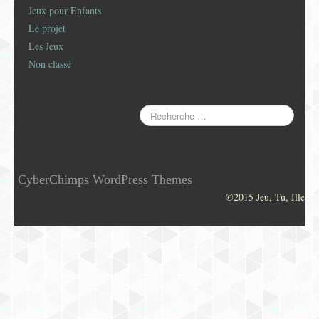
Jeux pour Enfants
Le projet
Les Jeux
Non classé
CyberChimps WordPress Themes
©2015 Jeu, Tu, Ille