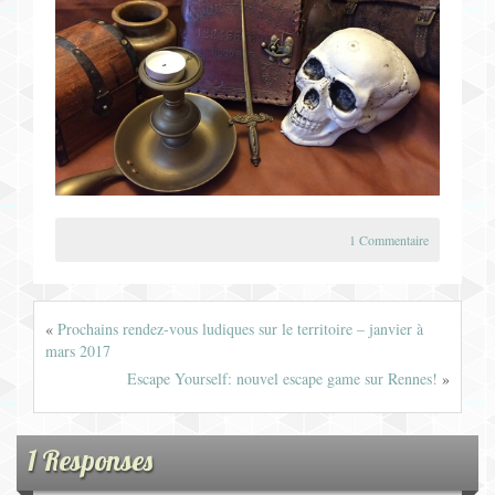
1 Commentaire
«
Prochains rendez-vous ludiques sur le territoire – janvier à
mars 2017
Escape Yourself: nouvel escape game sur Rennes!
»
1 Responses