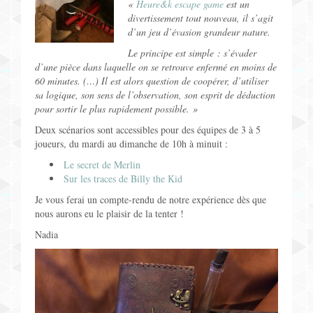
«
Heure&k escape game
est un
Jeux pour Enfants
divertissement tout nouveau, il s’agit
d’un jeu d’évasion grandeur nature.
Jeux de Rôle
Le principe est simple : s’évader
d’une pièce dans laquelle on se retrouve enfermé en moins de
60 minutes.
(…) Il est alors question de coopérer, d’utiliser
Contact
sa logique, son sens de l’observation, son esprit de déduction
pour sortir le plus rapidement possible. »
Deux scénarios sont accessibles pour des équipes de 3 à 5
joueurs, du mardi au dimanche de 10h à minuit :
Le secret de Merlin
Sur les traces de Billy the Kid
Je vous ferai un compte-rendu de notre expérience dès que
nous aurons eu le plaisir de la tenter !
Nadia