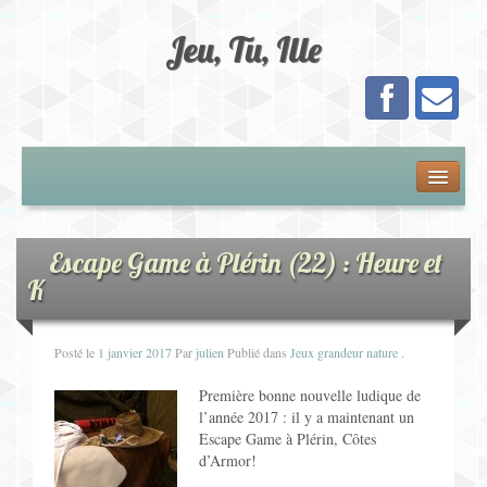
Jeu, Tu, Ille
Présentation
Adhésion
Escape Game à Plérin (22) : Heure et
K
Calendrier
Posté le
1 janvier 2017
Par
julien
Publié dans
Jeux grandeur nature
.
Les Jeux
Première bonne nouvelle ludique de
Jeux de Plateau
l’année 2017 : il y a maintenant un
Escape Game à Plérin, Côtes
Jeux de Cartes
d’Armor!