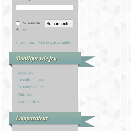
Se souvenir
de moi
Inscription
Mot de passe oublié
Boutiques de jeu
Esprit jeu
Le coffre à jouer
Le temple du jeu
Philibert
Terre de Jeux
Comparateur