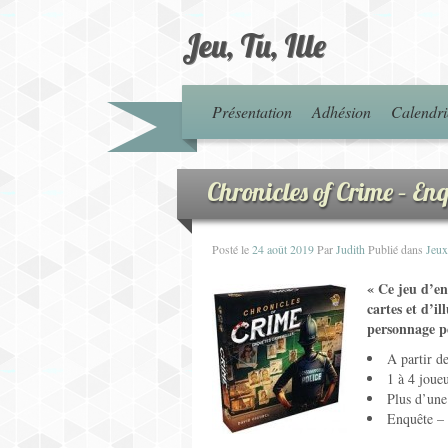
Jeu, Tu, Ille
Présentation
Adhésion
Calendri
Chronicles of Crime – En
Posté le
24 août 2019
Par
Judith
Publié dans
Jeux
« Ce jeu d’en
cartes et d’il
personnage pe
A partir d
1 à 4 joue
Plus d’une 
Enquête – 