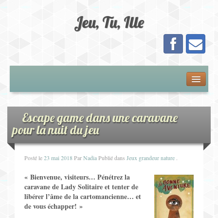
Jeu, Tu, Ille
Présentation
Adhésion
Escape game dans une caravane
pour la nuit du jeu
Calendrier
Posté le
23 mai 2018
Par
Nadia
Publié dans
Jeux grandeur nature
.
Les Jeux
« Bienvenue, visiteurs… Pénétrez la
Jeux de Plateau
caravane de Lady Solitaire et tenter de
libérer l’âme de la cartomancienne… et
de vous échapper! »
Jeux de Cartes