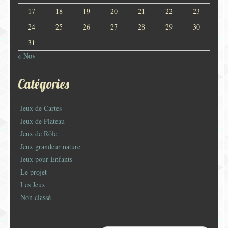
17
18
19
20
21
22
23
24
25
26
27
28
29
30
31
« Nov
Catégories
Jeux de Cartes
Jeux de Plateau
Jeux de Rôle
Jeux grandeur nature
Jeux pour Enfants
Le projet
Les Jeux
Non classé