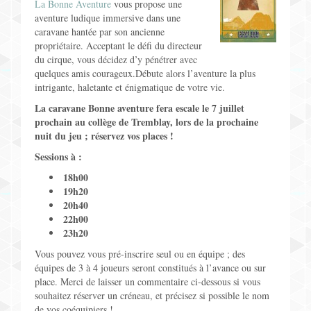
La Bonne Aventure
vous propose une
Jeux pour Enfants
aventure ludique immersive dans une
caravane hantée par son ancienne
propriétaire. Acceptant le défi du directeur
Jeux de Rôle
du cirque, vous décidez d’y pénétrer avec
quelques amis courageux.Débute alors l’aventure la plus
Contact
intrigante, haletante et énigmatique de votre vie.
La caravane Bonne aventure fera escale le 7 juillet
prochain au collège de Tremblay, lors de la prochaine
nuit du jeu ; réservez vos places !
Sessions à :
18h00
19h20
20h40
22h00
23h20
Vous pouvez vous pré-inscrire seul ou en équipe ; des
équipes de 3 à 4 joueurs seront constitués à l’avance ou sur
place. Merci de laisser un commentaire ci-dessous si vous
souhaitez réserver un créneau, et précisez si possible le nom
de vos coéquipiers !