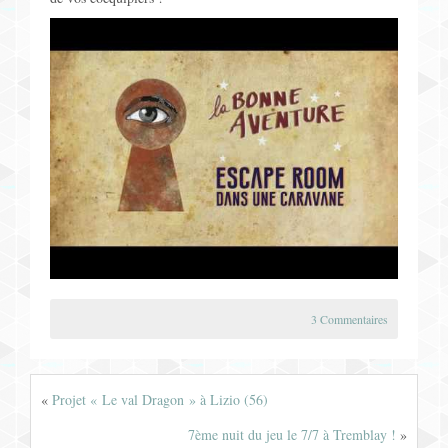
3 Commentaires
«
Projet « Le val Dragon » à Lizio (56)
7ème nuit du jeu le 7/7 à Tremblay !
»