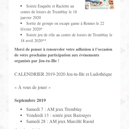
Soirée Enquête et Raclette au
Jeux pour Enfants
centre de loisirs de Tremblay le 18
janvier 2020
Jeux de Rôle
Sortie de groupe en escape game à Rennes le 22
février 2020*
Contact
Soirée jeu de rôle au centre de loisirs de Tremblay le
18 avril 2020**
Merci de penser à renouveler votre adhésion à l’occasion
de votre prochaine participation aux événements
organisés par Jeu-tu-Ille !
CALENDRIER 2019-2020 Jeu-tu-Ille et Ludothèque
« À vous de jouer »
Septembre 2019
Samedi 7 : AM jeux Tremblay
Vendredi 13 : soirée jeux Bazouges
Samedi 28 : AM jeux Marcillé Raoul