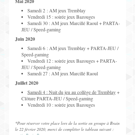
Mai 2020
Samedi 2 : AM jeux Tremblay
Vendredi 15 : soirée jeux Bazouges
Samedi 30 : AM jeux Marcillé Raoul + PARTA-
JEU / Speed-gaming
Juin 2020
Samedi 6 : AM jeux Tremblay + PARTA-JEU /
Speed-gaming
Vendredi 12 : soirée jeux Bazouges + PARTA-
JEU / Speed-gaming
Samedi 27 : AM jeux Marcillé Raoul
Juillet 2020
Samedi 4 : Nuit du jeu au collège de Tremblay
+
Clôture PARTA-JEU / Speed-gaming
Vendredi 10 : soirée jeux Bazouges
*Pour réserver votre place lors de la sortie en groupe à Brain
le 22 février 2020, merci de compléter le tableau suivant :