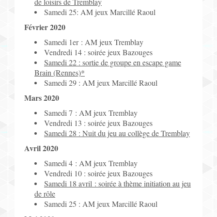
de loisirs de Tremblay
Samedi 25: AM jeux Marcillé Raoul
Février
2020
Samedi 1er : AM jeux Tremblay
Vendredi 14 : soirée jeux Bazouges
Samedi 22 : sortie de groupe en escape game
Brain (Rennes)*
Samedi 29 : AM jeux Marcillé Raoul
Mars 2020
Samedi 7 : AM jeux Tremblay
Vendredi 13 : soirée jeux Bazouges
Samedi 28 : Nuit du jeu au collège de Tremblay
Avril 2020
Samedi 4 : AM jeux Tremblay
Vendredi 10 : soirée jeux Bazouges
Samedi 18 avril : soirée à thème initiation au jeu
de rôle
Samedi 25 : AM jeux Marcillé Raoul