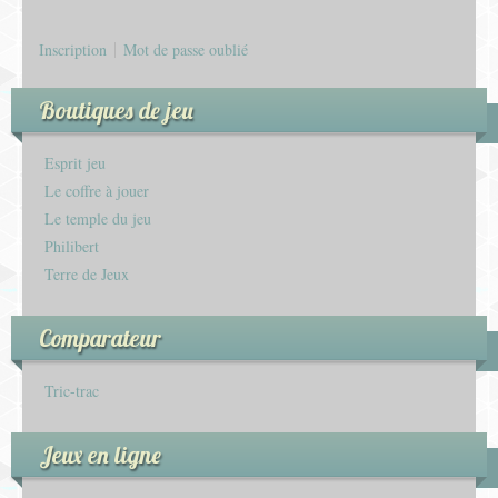
Inscription
Mot de passe oublié
Boutiques de jeu
Esprit jeu
Le coffre à jouer
Le temple du jeu
Philibert
Terre de Jeux
Comparateur
Tric-trac
Jeux en ligne