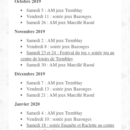
Octobre 2019
Samedi 5 : AM jeux Tremblay
Vendredi 11 : soirée jeux Bazouges
Samedi 26 : AM jeux Marcillé Raoul
Novembre 2019
Samedi 2 : AM jeux Tremblay
Vendredi 8 : soirée jeux Bazouges
Samedi 23 et 24 : Festival du jeu + soirée jeu au
centre de loisirs de Tremblay
Samedi 30 : AM jeux Marcillé Raoul
Décembre 2019
Samedi 7 : AM jeux Tremblay
Vendredi 13 : soirée jeux Bazouges
Samedi 21 : AM jeux Marcillé Raoul
Janvier 2020
Samedi 4 : AM jeux Tremblay
Vendredi 10 : soirée jeux Bazouges
Samedi 18 : soirée Enquête et Raclette au centre