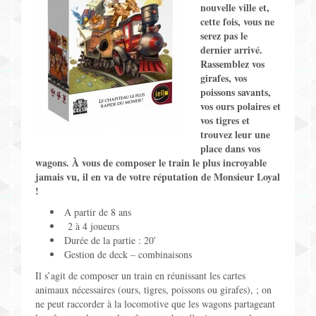
nouvelle ville et,
Jeux pour Enfants
cette fois, vous ne
serez pas le
Jeux de Rôle
dernier arrivé.
Rassemblez vos
girafes, vos
Contact
poissons savants,
vos ours polaires et
vos tigres et
trouvez leur une
place dans vos
wagons. À vous de composer le train le plus incroyable
jamais vu, il en va de votre réputation de Monsieur Loyal
!
A partir de 8 ans
2 à 4 joueurs
Durée de la partie : 20′
Gestion de deck – combinaisons
Il s’agit de composer un train en réunissant les cartes
animaux nécessaires (ours, tigres, poissons ou girafes), ; on
ne peut raccorder à la locomotive que les wagons partageant