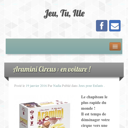
Jeu, Tu, Ille
Présentation
Adhésion
Aramini Circus : en voiture !
Calendrier
Posté le
19 janvier 2016
Par
Nadia
Publié dans
Jeux pour Enfants
.
Les Jeux
Le chapiteau le
plus rapide du
monde !
Jeux de Plateau
Il est temps de
déménager votre
Jeux de Cartes
cirque vers une