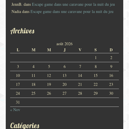
JennB.
dans
Escape game dans une caravane pour la nuit du jeu
Nadia
dans
Escape game dans une caravane pour la nuit du jeu
Archives
août 2026
L
M
M
J
V
S
D
1
2
3
4
5
6
7
8
9
10
11
12
13
14
15
16
17
18
19
20
21
22
23
24
25
26
27
28
29
30
31
« Nov
Catégories