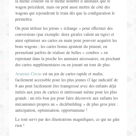
la même couleur ou le même nombre d’animaux que le
wagon précédent, mais on peut aussi mettre de côté des
wagons qui rejoindront le train dès que la configuration le
permettra.
On peut utiliser les jetons « échange » pour effectuer des
conversions (par exemple: deux girafes valent un tigre) et
ainsi optimiser ses cartes en main pour pouvoir acquérir les
bons wagons ; les cartes bonus ajoutent du piment, en
permettant parfois de réaliser de belles « combos » en
reprenant dans la pioche les animaux nécessaires, en piochant
des cartes supplémentaires ou en jouant un tour de plus.
Aramini Circus
est un jeu de cartes rapide et malin,
facilement accessible pour les plus jeunes (l’âge indicatif de
8 ans peut facilement être transgressé avec des enfants déjà
initiés aux jeux de cartes) et intéressant même pour les plus
grands ; un très bon jeu pour faire découvrir aux enfants les
mécanismes propres au « deckbuilding » de plus gros jeux :
anticipation, optimisation, opportunisme !
Le tout servi par des illustrations magnifiques, ce qui ne gâte
rien !