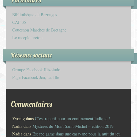
Partenaires
Bibliothèque de Bazouges
CAF 35
Couesnon Marches de Bretagne
Le meeple breton
Réseaux sociaux
Groupe Facebook Rézoludo
Page Facebook Jeu, tu, Ille
Commentaires
Yvonig
dans
C’est reparti pour un confinement ludique !
Nadia
dans
Mystères du Mont Saint-Michel – édition 2019
Nadia
dans
Escape game dans une caravane pour la nuit du jeu