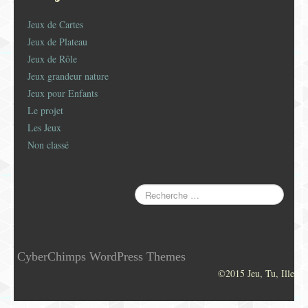
Jeux de Cartes
Jeux de Plateau
Jeux de Rôle
Jeux grandeur nature
Jeux pour Enfants
Le projet
Les Jeux
Non classé
CyberChimps WordPress Themes
©2015 Jeu, Tu, Ille