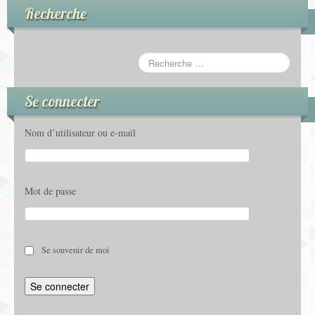
d
Recherche
s
'
é
é
v
v
é
Se connecter
é
n
Nom d’utilisateur ou e-mail
n
e
e
m
Mot de passe
m
e
e
n
n
Se souvenir de moi
t
t
s
s