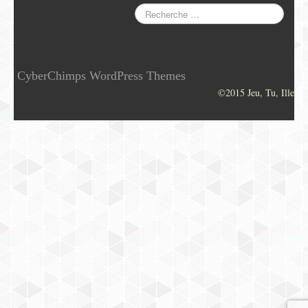
CyberChimps WordPress Themes
©2015 Jeu, Tu, Ille