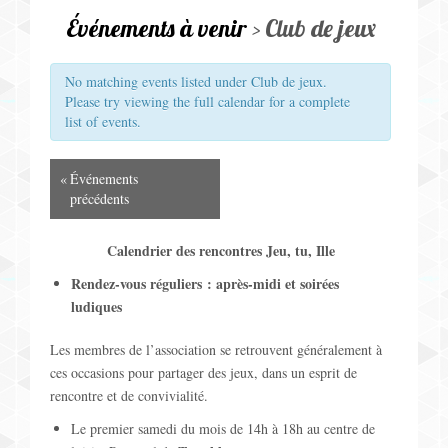
v
Jeux pour Enfants
Événements à venir
› Club de jeux
i
Jeux de Rôle
g
No matching events listed under Club de jeux.
Please try viewing the full calendar for a complete
a
Contact
list of events.
t
N
«
Événements
i
précédents
a
o
Calendrier des rencontres Jeu, tu, Ille
v
n
Rendez-vous réguliers : après-midi et soirées
i
ludiques
p
g
Les membres de l’association se retrouvent généralement à
a
a
ces occasions pour partager des jeux, dans un esprit de
r
rencontre et de convivialité.
t
Le premier samedi du mois de 14h à 18h au centre de
l