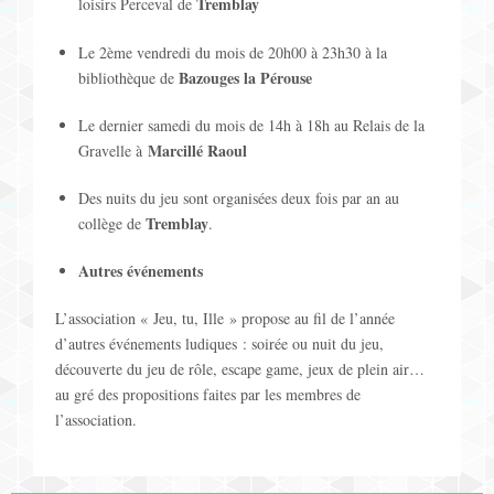
i
Tremblay
loisirs Perceval de
'
o
Le 2ème vendredi du mois de 20h00 à 23h30 à la
a
Bazouges la Pérouse
bibliothèque de
n
ff
Le dernier samedi du mois de 14h à 18h au Relais de la
p
Marcillé Raoul
Gravelle à
i
a
Des nuits du jeu sont organisées deux fois par an au
c
Tremblay
r
collège de
.
h
L
Autres événements
a
i
L’association « Jeu, tu, Ille » propose au fil de l’année
g
d’autres événements ludiques : soirée ou nuit du jeu,
s
découverte du jeu de rôle, escape game, jeux de plein air…
e
au gré des propositions faites par les membres de
t
l’association.
d
e
e