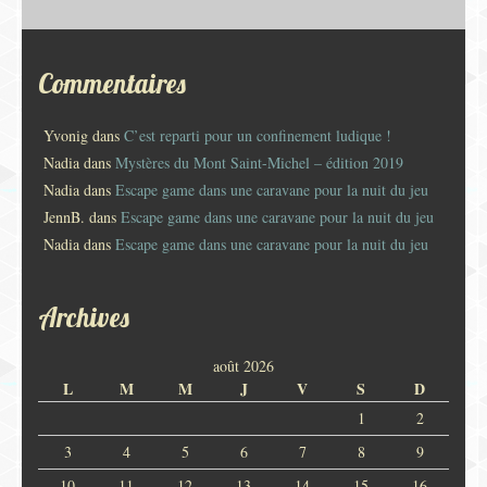
Commentaires
Yvonig
dans
C’est reparti pour un confinement ludique !
Nadia
dans
Mystères du Mont Saint-Michel – édition 2019
Nadia
dans
Escape game dans une caravane pour la nuit du jeu
JennB.
dans
Escape game dans une caravane pour la nuit du jeu
Nadia
dans
Escape game dans une caravane pour la nuit du jeu
Archives
août 2026
L
M
M
J
V
S
D
1
2
3
4
5
6
7
8
9
10
11
12
13
14
15
16