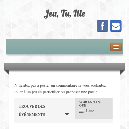
Jeu, Tu, Ille
Présentation
Adhésion
Calendrier
N’hésitez pas à poster un commentaire si vous souhaitez
jouer à un jeu en particulier ou proposer une partie!
Les Jeux
VOIR EN TANT
N
QUE
TROUVER DES
Jeux de Plateau
Liste
ÉVÉNEMENTS
a
Jeux de Cartes