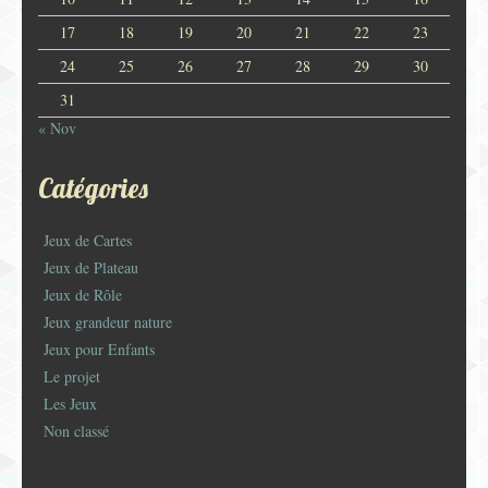
17
18
19
20
21
22
23
24
25
26
27
28
29
30
31
« Nov
Catégories
Jeux de Cartes
Jeux de Plateau
Jeux de Rôle
Jeux grandeur nature
Jeux pour Enfants
Le projet
Les Jeux
Non classé