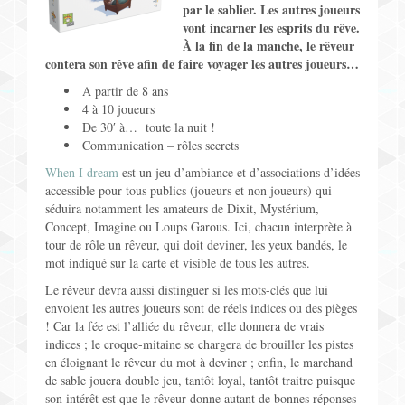
par le sablier.
Les autres joueurs
Jeux pour Enfants
vont incarner les esprits du rêve.
À la fin de la manche, le rêveur
Jeux de Rôle
contera son rêve afin de faire voyager les autres joueurs…
A partir de 8 ans
Contact
4 à 10 joueurs
De 30′ à… toute la nuit !
Communication – rôles secrets
When I dream
est un jeu d’ambiance et d’associations d’idées
accessible pour tous publics (joueurs et non joueurs) qui
séduira notamment les amateurs de Dixit, Mystérium,
Concept, Imagine ou Loups Garous. Ici, chacun interprète à
tour de rôle un rêveur, qui doit deviner, les yeux bandés, le
mot indiqué sur la carte et visible de tous les autres.
Le rêveur devra aussi distinguer si les mots-clés que lui
envoient les autres joueurs sont de réels indices ou des pièges
! Car la fée est l’alliée du rêveur, elle donnera de vrais
indices ; le croque-mitaine se chargera de brouiller les pistes
en éloignant le rêveur du mot à deviner ; enfin, le marchand
de sable jouera double jeu, tantôt loyal, tantôt traitre puisque
son intérêt est que le rêveur donne autant de bonnes réponses