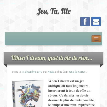
Jeu, Tu, Ille
Présentation
Adhésion
When I dream, quel drôle de rêve…
Calendrier
Posté le
19 décembre 2017
Par
Nadia
Publié dans
Jeux de Cartes
.
Les Jeux
When I dream est un jeu
onirique où tous les joueurs
incarneront à tour de rôle un
Jeux de Plateau
rêveur.
Ce dernier va devoir
deviner le plus de mots possible,
Jeux de Cartes
le temps d’une nuit, représentée