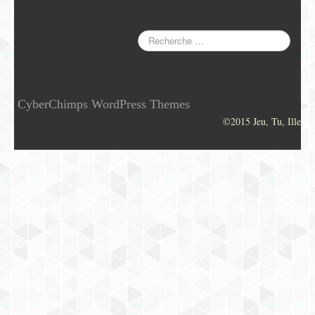
CyberChimps WordPress Themes
©2015 Jeu, Tu, Ille