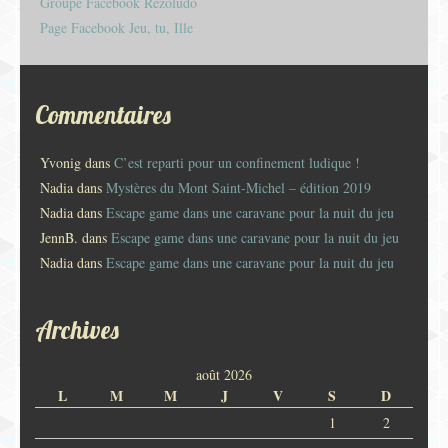
Groupe Facebook Rézoludo
Page Facebook Jeu, tu, Ille
Commentaires
Yvonig
dans
C’est reparti pour un confinement ludique !
Nadia
dans
Mystères du Mont Saint-Michel – édition 2019
Nadia
dans
Escape game dans une caravane pour la nuit du jeu
JennB.
dans
Escape game dans une caravane pour la nuit du jeu
Nadia
dans
Escape game dans une caravane pour la nuit du jeu
Archives
août 2026
L
M
M
J
V
S
D
1
2