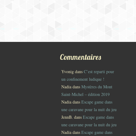
Commentaires
Yvonig
dans
C’est reparti pour
un confinement ludique !
Nadia
dans
Mystères du Mont
Saint-Michel – édition 2019
Nadia
dans
Escape game dans
une caravane pour la nuit du jeu
JennB.
dans
Escape game dans
une caravane pour la nuit du jeu
Nadia
dans
Escape game dans