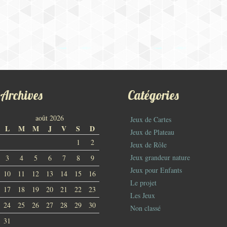
Archives
Catégories
août 2026
Jeux de Cartes
L
M
M
J
V
S
D
Jeux de Plateau
1
2
Jeux de Rôle
Jeux grandeur nature
3
4
5
6
7
8
9
Jeux pour Enfants
10
11
12
13
14
15
16
Le projet
17
18
19
20
21
22
23
Les Jeux
24
25
26
27
28
29
30
Non classé
31