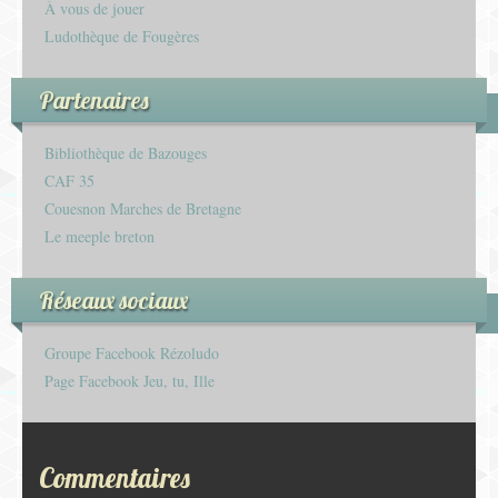
À vous de jouer
Ludothèque de Fougères
Partenaires
Bibliothèque de Bazouges
CAF 35
Couesnon Marches de Bretagne
Le meeple breton
Réseaux sociaux
Groupe Facebook Rézoludo
Page Facebook Jeu, tu, Ille
Commentaires