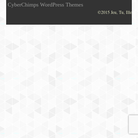
CyberChimps WordPress Themes
©2015 Jeu, Tu, Ille