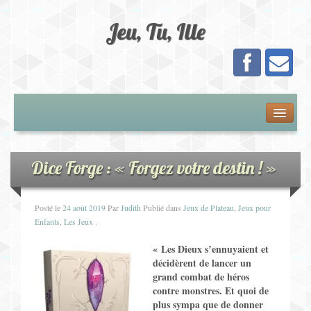
Jeu, Tu, Ille
Présentation
Adhésion
Dice Forge : « Forgez votre destin ! »
Calendrier
Posté le
24 août 2019
Par
Judith
Publié dans
Jeux de Plateau
,
Jeux pour
Enfants
,
Les Jeux
.
Les Jeux
« Les Dieux s’ennuyaient et
décidèrent de lancer un
Jeux de Plateau
grand combat de héros
contre monstres. Et quoi de
Jeux de Cartes
plus sympa que de donner