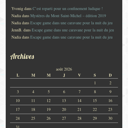
Yvonig
dans
C’est reparti pour un confinement ludique !
Nadia
dans
Mystères du Mont Saint-Michel – édition 2019
Nadia
dans
Escape game dans une caravane pour la nuit du jeu
JennB.
dans
Escape game dans une caravane pour la nuit du jeu
Nadia
dans
Escape game dans une caravane pour la nuit du jeu
Archives
août 2026
L
M
M
J
V
S
D
1
2
3
4
5
6
7
8
9
10
11
12
13
14
15
16
17
18
19
20
21
22
23
24
25
26
27
28
29
30
31